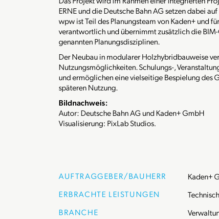
Das Projekt wird im Rahmen einer Integrierten Proj
ERNE und die Deutsche Bahn AG setzen dabei auf 
wpw ist Teil des Planungsteam von Kaden+ und für
verantwortlich und übernimmt zusätzlich die BIM
genannten Planungsdisziplinen.
Der Neubau in modularer Holzhybridbauweise verei
Nutzungsmöglichkeiten. Schulungs-, Veranstaltun
und ermöglichen eine vielseitige Bespielung des 
späteren Nutzung.
Bildnachweis:
Autor: Deutsche Bahn AG und Kaden+ GmbH
Visualisierung: PixLab Studios.
AUFTRAGGEBER/BAUHERR
Kaden+ G
ERBRACHTE LEISTUNGEN
Technisch
BRANCHE
Verwaltun