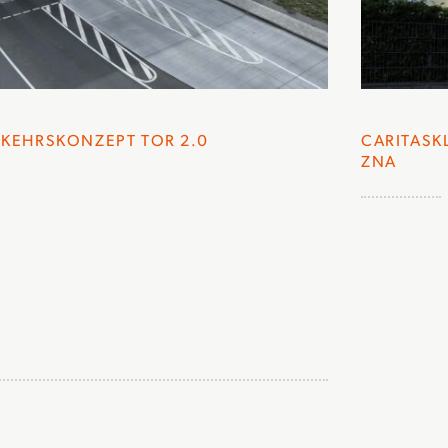
RKEHRSKONZEPT TOR 2.0
CARITASK
ZNA