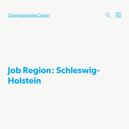
Übergeordnete Daten
M
e
n
ü
ö
f
f
n
e
Job Region:
Schleswig-
n
Holstein