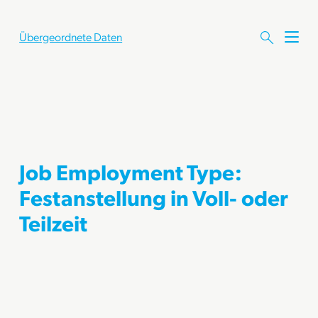
Übergeordnete Daten
M
e
n
ü
ö
f
f
n
e
Job Employment Type:
n
Festanstellung in Voll- oder
Teilzeit