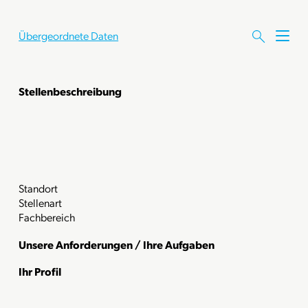
Übergeordnete Daten
M
e
n
ü
Stellenbeschreibung
ö
f
f
n
e
n
Standort
Stellenart
Fachbereich
Unsere Anforderungen / Ihre Aufgaben
Ihr Profil