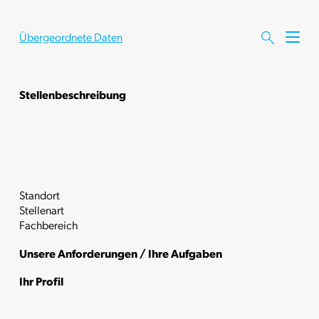
Übergeordnete Daten
M
e
n
ü
Stellenbeschreibung
ö
f
f
n
e
n
Standort
Stellenart
Fachbereich
Unsere Anforderungen / Ihre Aufgaben
Ihr Profil