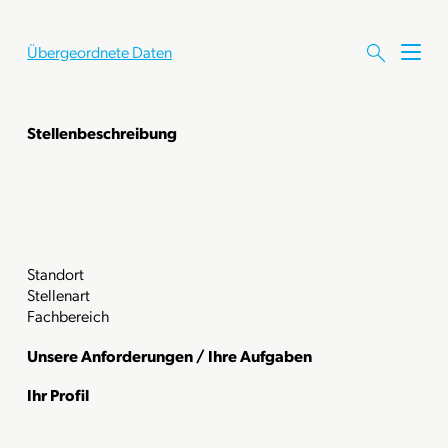
Übergeordnete Daten
M
e
n
ü
Stellenbeschreibung
ö
f
f
n
e
n
Standort
Stellenart
Fachbereich
Unsere Anforderungen / Ihre Aufgaben
Ihr Profil