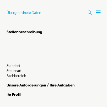
Übergeordnete Daten
M
e
n
ü
Stellenbeschreibung
ö
f
f
n
e
n
Standort
Stellenart
Fachbereich
Unsere Anforderungen / Ihre Aufgaben
Ihr Profil