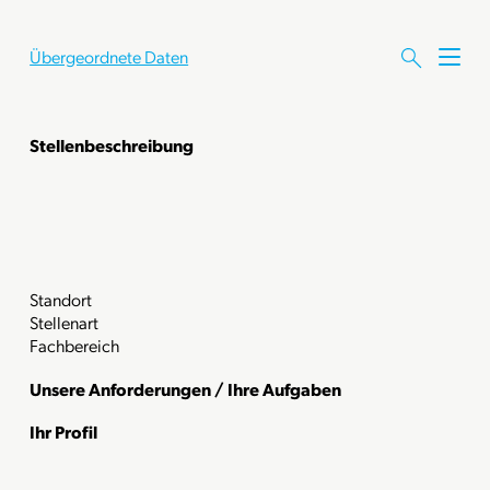
Übergeordnete Daten
M
e
n
ü
Stellenbeschreibung
ö
f
f
n
e
n
Standort
Stellenart
Fachbereich
Unsere Anforderungen / Ihre Aufgaben
Ihr Profil